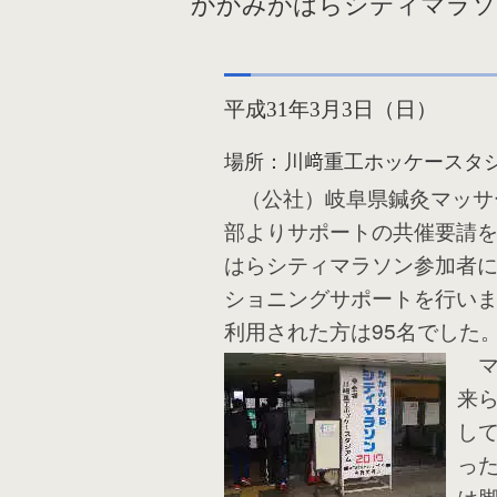
かかみがはらシティマラソン
平成31年3月3日（日）
場所：川﨑重工ホッケースタ
（公社）岐阜県鍼灸マッサ
部よりサポートの共催要請
はらシティマラソン参加者
ショニングサポートを行い
利用された方は95名でした
マ
来
し
っ
は