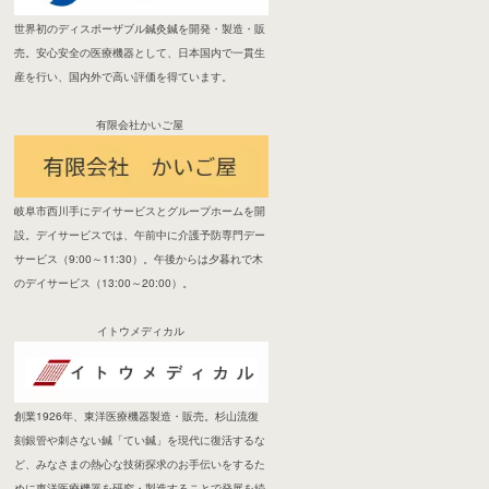
世界初のディスポーザブル鍼灸鍼を開発・製造・販
売。安心安全の医療機器として、日本国内で一貫生
産を行い、国内外で高い評価を得ています。
有限会社かいご屋
岐阜市西川手にデイサービスとグループホームを開
設。デイサービスでは、午前中に介護予防専門デー
サービス（9:00～11:30）。午後からは夕暮れで木
のデイサービス（13:00～20:00）。
イトウメディカル
創業1926年、東洋医療機器製造・販売。杉山流復
刻銀管や刺さない鍼「てい鍼」を現代に復活するな
ど、みなさまの熱心な技術探求のお手伝いをするた
めに東洋医療機器を研究・製造することで発展を続