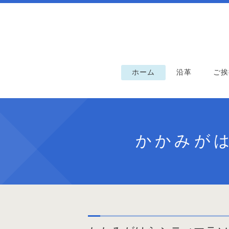
ホーム
沿革
ご挨
かかみがは