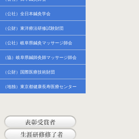
（公社）全日本鍼灸学会
（公財）東洋療法研修試験財団
（公社）岐阜県鍼灸マッサージ師会
（協）岐阜県鍼師灸師マッサージ師会
（公財）国際医療技術財団
（地独）東京都健康長寿医療センター