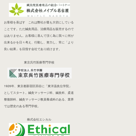
お客様を喜ばす これは弊社が最も大切にしている
ことです。ただ鍼灸用品、治療用品を販売するので
はありません。お客様に喜んで頂く為に我々に何が
出来るかを日々考え、行動し、努力し、常に「より
良い結果」を目指す会社であり続けます。
東京呉竹医療専門学校
1926年、東京都新宿区四谷に「東洋温灸位学院」
としてスタート。鍼灸マッサージ科、鍼灸科、柔道
整復師科、鍼灸マッサージ教員養成科のある、業界
では歴史のある専門学校。
株式会社エシカル