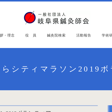
拶・理念
役 員
鍼灸院検索
活動報告
学術
らシティマラソン2019