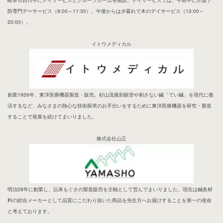
防専門デーサービス（9:00～11:30）。午後からは夕暮れで木のデイサービス（13:00～
20:00）。
イトウメディカル
創業1926年、東洋医療機器製造・販売。杉山流復刻銀管や刺さない鍼「てい鍼」を現代に復
活するなど、みなさまの熱心な技術探求のお手伝いをするために東洋医療機器を研究・製造
することで発展を続けてまいりました。
株式会社山正
明治28年に創業し、以来もぐさの製造販売を主軸として営んでまいりました。現在は鍼灸材
料の総合メーカーとして品質にこだわり抜いた商品を先生方へお届けすることを第一の使命
と考えております。