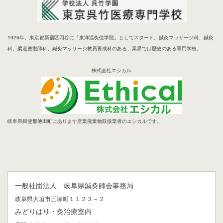
1926年、東京都新宿区四谷に「東洋温灸位学院」としてスタート。鍼灸マッサージ科、鍼灸
科、柔道整復師科、鍼灸マッサージ教員養成科のある、業界では歴史のある専門学校。
株式会社エシカル
岐阜県揖斐郡池田町にあります産業廃棄物取扱業者のエシカルです。
一般社団法人 岐阜県鍼灸師会事務局
岐阜県大垣市三塚町１１２３－２
みどりはり・灸治療室内