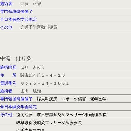
施術者
井藤 正智
専門領域研修修了
全日本鍼灸学会認定
その他
介護予防運動指導員
中濃 はり灸
施術内容
はり きゅう
住 所
関市旭ヶ丘２－４－１３
電話番号
０５７５－２４－１８８１
施術者
山田 敏治
専門領域研修修了
婦人科疾患 スポーツ傷害 老年医学
全日本鍼灸学会認定
その他
協同組合 岐阜県鍼師灸師マッサージ師会理事長
岐阜県保険鍼灸マッサージ師会会長
介護支援専門員