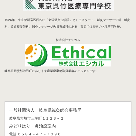
1926年、東京都新宿区四谷に「東洋温灸位学院」としてスタート。鍼灸マッサージ科、鍼灸
科、柔道整復師科、鍼灸マッサージ教員養成科のある、業界では歴史のある専門学校。
株式会社エシカル
岐阜県揖斐郡池田町にあります産業廃棄物取扱業者のエシカルです。
一般社団法人 岐阜県鍼灸師会事務局
岐阜県大垣市三塚町１１２３－２
みどりはり・灸治療室内
電話:０５８４－４７－７０９０