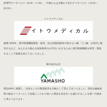
防専門デーサービス（9:00～11:30）。午後からは夕暮れで木のデイサービス（13:00～
20:00）。
イトウメディカル
創業1926年、東洋医療機器製造・販売。杉山流復刻銀管や刺さない鍼「てい鍼」を現代に復
活するなど、みなさまの熱心な技術探求のお手伝いをするために東洋医療機器を研究・製造
することで発展を続けてまいりました。
株式会社山正
明治28年に創業し、以来もぐさの製造販売を主軸として営んでまいりました。現在は鍼灸材
料の総合メーカーとして品質にこだわり抜いた商品を先生方へお届けすることを第一の使命
と考えております。