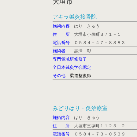
大垣市
アキラ鍼灸接骨院
施術内容
はり きゅう
住 所
大垣市小泉町３７１－１
電話番号
０５８４－４７－８８８３
施術者
黒澤 彰
専門領域研修修了
全日本鍼灸学会認定
その他
柔道整復師
みどりはり・灸治療室
施術内容
はり きゅう
住 所
大垣市三塚町１１２３－２
電話番号
０５８４－７３－０５３９