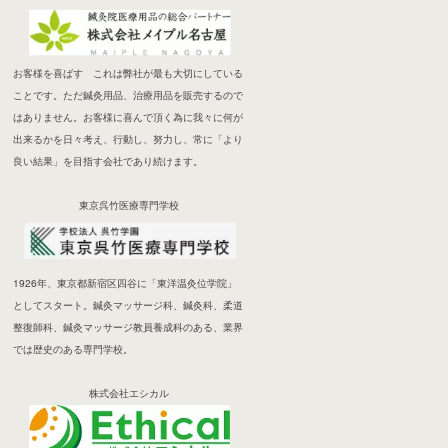
お客様を喜ばす これは弊社が最も大切にしている
ことです。ただ鍼灸用品、治療用品を販売するので
はありません。お客様に喜んで頂く為に我々に何が
出来るかを日々考え、行動し、努力し、常に「より
良い結果」を目指す会社であり続けます。
東京呉竹医療専門学校
1926年、東京都新宿区四谷に「東洋温灸位学院」
としてスタート。鍼灸マッサージ科、鍼灸科、柔道
整復師科、鍼灸マッサージ教員養成科のある、業界
では歴史のある専門学校。
株式会社エシカル