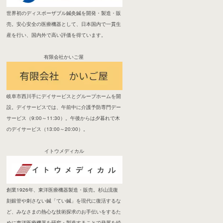
世界初のディスポーザブル鍼灸鍼を開発・製造・販
売。安心安全の医療機器として、日本国内で一貫生
産を行い、国内外で高い評価を得ています。
有限会社かいご屋
岐阜市西川手にデイサービスとグループホームを開
設。デイサービスでは、午前中に介護予防専門デー
サービス（9:00～11:30）。午後からは夕暮れで木
のデイサービス（13:00～20:00）。
イトウメディカル
創業1926年、東洋医療機器製造・販売。杉山流復
刻銀管や刺さない鍼「てい鍼」を現代に復活するな
ど、みなさまの熱心な技術探求のお手伝いをするた
めに東洋医療機器を研究・製造することで発展を続