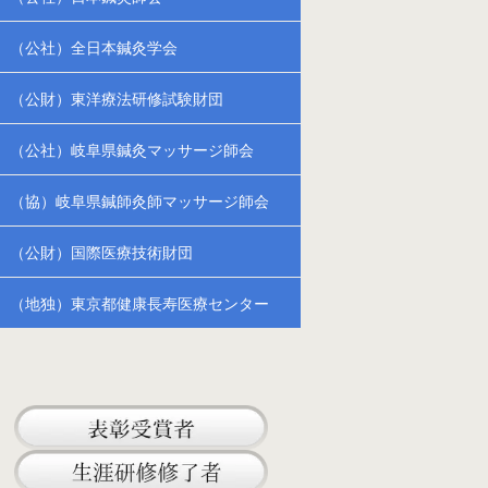
（公社）全日本鍼灸学会
（公財）東洋療法研修試験財団
（公社）岐阜県鍼灸マッサージ師会
（協）岐阜県鍼師灸師マッサージ師会
（公財）国際医療技術財団
（地独）東京都健康長寿医療センター