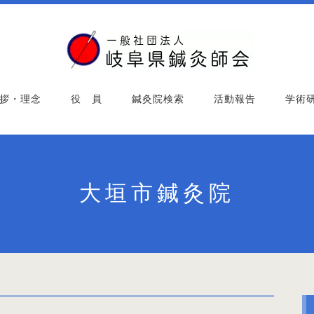
拶・理念
役 員
鍼灸院検索
活動報告
学術
大垣市鍼灸院